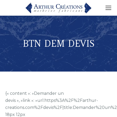
BTN DEM DEVIS
{« content »: »Demander un
devis », »link »: »url:https%3A%2F%2Farthur-
creations.com%2Fdevis%2F|title:Demander%20un%20devis|| 
18px 12px