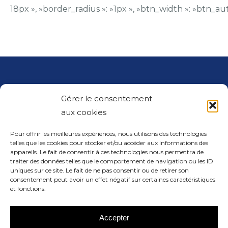
18px », »border_radius »: »1px », »btn_width »: »btn_auto
Gérer le consentement
aux cookies
Pour offrir les meilleures expériences, nous utilisons des technologies
Nous Contacter
telles que les cookies pour stocker et/ou accéder aux informations des
appareils. Le fait de consentir à ces technologies nous permettra de
traiter des données telles que le comportement de navigation ou les ID
contact@arthur-creations.com
uniques sur ce site. Le fait de ne pas consentir ou de retirer son
consentement peut avoir un effet négatif sur certaines caractéristiques
04 66 74 22 00
et fonctions.
Nous situer
Accepter